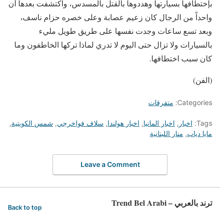
بإختطافها بسيارتها وهددوها بالقتل بالمسدس، واكتشفت بعدها أن
واحداً من الرجال كان زعيم عصابة وعلى خصره حزام ناسف،
وبعد تسع ساعات وجدت نفسها على طريق طويل مليء
بالسيارات ولا تزال حتى اليوم لا تدري لماذا تركها الخاطفون وما
كان سبب اختطافها.
(الفن)
Categories:
متفرقات
Tags:
اخبار
,
اخبار المانيا
,
اخبار هولندا
,
سلاف فواخرجي
,
شمس الكويتية
,
مايا دياب
,
منار اللبنانية
Leave a Comment
ترند بالعربي – Trend Bel Arabi
Back to top