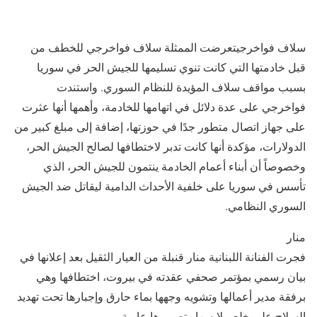
سلاف فواخرجي​تعرضت الممثلة سلاف فواخرجي للخطف من
قبل خادمتها التي كانت تنوي تسليمها للجيش الحر في سوريا
بسبب مواقف سلاف المؤيدة للنظام السوري. واستندت
فواخرجي على عدة دلائل في اتهامها للخادمة، وأهمها أنها عثرت
على جهاز اتصال متطور جدًا في حوزتها، إضافة إلى مبلغ كبير من
الدولارات، مؤكدة أنها كانت تدبر لاختطافها لصالح الجيش الحر،
وخصوصاً أن أبناء أعمام الخادمة ينتمون للجيش الحر، الذي
تأسس في سوريا على خلفية الأحداث الدامية ليقاتل ضد الجيش
السوري النظامي.
منار
فجرت الفنانة اللبنانية منار قنبلة من العيار الثقيل بعد إعلانها في
بيان رسمي بمؤتمر صحفي عقدته في بيروت، اختطافها وهي
برفقة مدير أعمالها وتشويه وجهها بماء حارق وإجبارها تحت تهديد
السلاح على خلع ملابسها وتصويرها عارية.